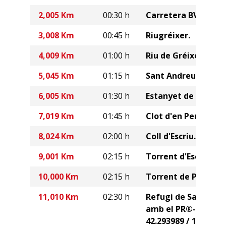
2,005 Km
00:30 h
Carretera BV-4024.
3,008 Km
00:45 h
Riugréixer.
4,009 Km
01:00 h
Riu de Gréixer.
5,045 Km
01:15 h
Sant Andreu.
6,005 Km
01:30 h
Estanyet de Gréixer
7,019 Km
01:45 h
Clot d'en Pere.
8,024 Km
02:00 h
Coll d'Escriu.
9,001 Km
02:15 h
Torrent d'Escriu.
10,000 Km
02:15 h
Torrent de Pendís.
11,010 Km
02:30 h
Refugi de Sant Jord
amb el PR®-C 125 (
42.293989 / 1.804959