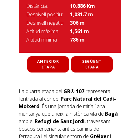
Distància:
10,886 Km
Desnivell positiu:
1,081.7 m
Desnivell negatiu:
306 m
Altitud màxima
1,561 m
Altitud mínima
786 m
ANTERIOR
SEGÜENT
ETAPA
ETAPA
La quarta etapa del
GR® 107
representa
l’entrada al cor del
Parc Natural del Cadí-
Moixeró
. És una jornada de mitja i alta
muntanya que uneix la històrica vila de
Bagà
amb el
Refugi de Sant Jordi
, travessant
boscos centenaris, antics camins de
ferradura i el singular entorn de
Gréixer
i