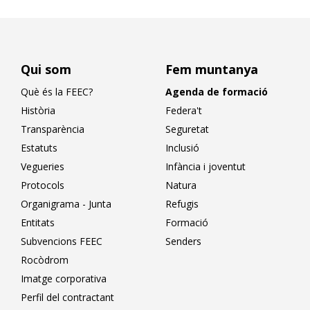
Qui som
Fem muntanya
Què és la FEEC?
Agenda de formació
Història
Federa't
Transparència
Seguretat
Estatuts
Inclusió
Vegueries
Infància i joventut
Protocols
Natura
Organigrama - Junta
Refugis
Entitats
Formació
Subvencions FEEC
Senders
Rocòdrom
Imatge corporativa
Perfil del contractant