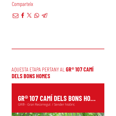
Comparteix
AQUESTA ETAPA PERTANY AL
GR® 107 CAMÍ
DELS BONS HOMES
G
R® 107 CAMÍ DELS BONS HOMES
GR® - Gran Recorregut
Sender històric