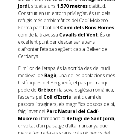
Jordi
, situat a uns
1.570 metres
d’altitud.
Construït en un entorn privilegiat, és un dels
refugis més emblemàtics del Cadí-Moixeró.
Forma part tant del
Camí dels Bons Homes
com de la travessa
Cavalls del Vent
. És un
excel·lent punt per descansar abans
d’afrontar l’etapa següent cap a Bellver de
Cerdanya.
El millor de l’etapa és la sortida des del nucli
medieval de
Bagà
, una de les poblacions més
històriques del Berguedà, el pas pel tranquil
poble de
Gréixer
i la seva església romànica,
l’ascens pel
Coll d’Escriu
, antic camí de
pastors i traginers, els magnífics boscos de pi,
faig i avet del
Parc Natural del Cadí-
Moixeró
i l’arribada al
Refugi de Sant Jordi
,
envoltat d’un paisatge d’alta muntanya que
marca l’entrada als grans colls pirinencs del