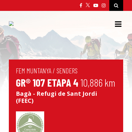
FEM MUNTANYA
/
SENDERS
GR® 107 ETAPA 4
10,886 km
Bagà - Refugi de Sant Jordi
(FEEC)