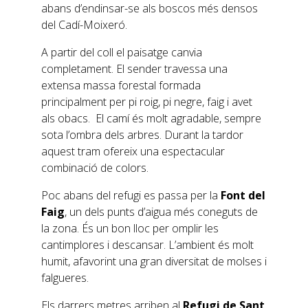
abans d’endinsar-se als boscos més densos
del Cadí-Moixeró.
A partir del coll el paisatge canvia
completament. El sender travessa una
extensa massa forestal formada
principalment per pi roig, pi negre, faig i avet
als obacs. El camí és molt agradable, sempre
sota l’ombra dels arbres. Durant la tardor
aquest tram ofereix una espectacular
combinació de colors.
Poc abans del refugi es passa per la
Font del
Faig
, un dels punts d’aigua més coneguts de
la zona. És un bon lloc per omplir les
cantimplores i descansar. L’ambient és molt
humit, afavorint una gran diversitat de molses i
falgueres.
Els darrers metres arriben al
Refugi de Sant