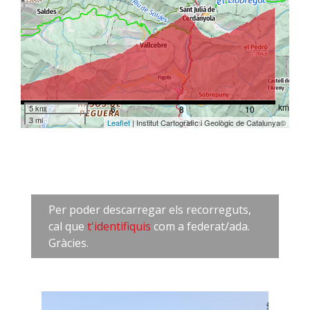
km
5 km
4
6
8
10
3 mi
Leaflet
| Institut Cartogràfic i Geològic de Catalunya©
Per poder descarregar els recorreguts,
cal que
t'identifiquis
com a federat/ada.
Gràcies.