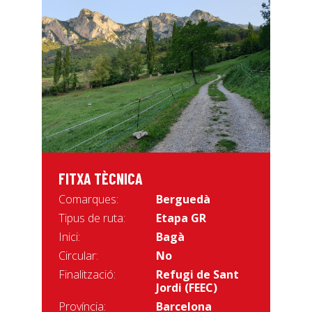
FITXA TÈCNICA
Comarques:
Berguedà
Tipus de ruta:
Etapa GR
Inici:
Bagà
Circular:
No
Finalització:
Refugi de Sant
Jordi (FEEC)
Província:
Barcelona