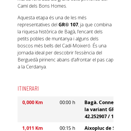
Camí dels Bons Homes.
Aquesta etapa és una de les més
representatives del
GR® 107
, ja que combina
la riquesa històrica de Bagà, l’encant dels
petits pobles de muntanya i alguns dels
boscos més bells del Cadí-Moixeró. És una
jornada ideal per descobrir l’essència del
Berguedà pirinenc abans d’afrontar el pas cap
a la Cerdanya.
ITINERARI
0,000 Km
00:00 h
Bagà. Connexió amb
la variant GR® 4.2.
42.252907 / 1.862187
1,011 Km
00:15 h
Aixopluc de Sant Jor