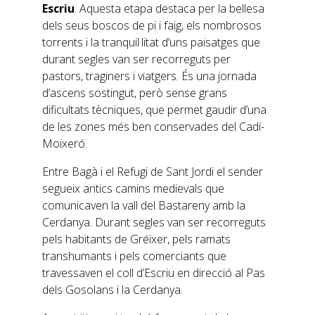
Escriu
. Aquesta etapa destaca per la bellesa
dels seus boscos de pi i faig, els nombrosos
torrents i la tranquil·litat d’uns paisatges que
durant segles van ser recorreguts per
pastors, traginers i viatgers. És una jornada
d’ascens sostingut, però sense grans
dificultats tècniques, que permet gaudir d’una
de les zones més ben conservades del Cadí-
Moixeró.
Entre Bagà i el Refugi de Sant Jordi el sender
segueix antics camins medievals que
comunicaven la vall del Bastareny amb la
Cerdanya. Durant segles van ser recorreguts
pels habitants de Gréixer, pels ramats
transhumants i pels comerciants que
travessaven el coll d’Escriu en direcció al Pas
dels Gosolans i la Cerdanya.