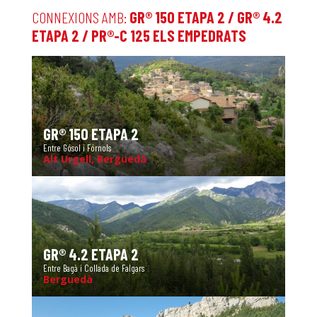
CONNEXIONS AMB:
GR® 150 ETAPA 2 / GR® 4.2
ETAPA 2 / PR®-C 125 ELS EMPEDRATS
GR® 150 ETAPA 2
Entre Gósol i Fórnols
Alt Urgell, Berguedà
GR® 4.2 ETAPA 2
Entre Bagà i Collada de Falgars
Berguedà