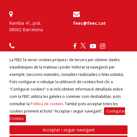
Rambla 41, pral.
feec@feec.cat
08002 Barcelona
934 120 777
La FEEC fa servir cookies pròpies i de tercers per obtenir dades
estadístiques de la mateixa i poder millorar la navegació per
Federa't
Contacte
exemple; (seccions visitades, consultes realitzades o links visitats).
Avantatges per federats
Canal ètic
Pots configurar o rebutjar la utilització de cookies fent clic a
"Configurar cookies" o si vols obtenir informació detallada sobre
com la FEEC utilitza les galetes o conèixer com deshabilitar, pots
consultar la
Política de cookies
. També pots acceptar totes les
cookies prement el botó "Acceptar i seguir navegant".
Configurar
Cookies
Acceptar i seguir navegant
© 2026
FEEC
Federació d'Entitats Excursionistes de