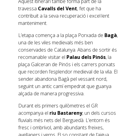
Aquest itinerari també forma part de la
travessa
Cavalls del Vent
, fet que ha
contribuït a la seva recuperació i excel·lent
manteniment.
L’etapa comença a la plaça Porxada de
Bagà
,
una de les viles medievals més ben
conservades de Catalunya. Abans de sortir és
recomanable visitar el
Palau dels Pinós
, la
plaça Galceran de Pinós i els carrers porxats
que recorden l’esplendor medieval de la vila. El
sender abandona Bagà pel vessant nord,
seguint un antic camí empedrat que guanya
alçada de manera progressiva.
Durant els primers quilòmetres el GR
acompanya el
riu Bastareny
, un dels cursos
fluvials més nets del Berguedà. L’entorn és
fresc i ombrívol, amb abundants freixes,
avellaners i verns. El so constant de l’aigua