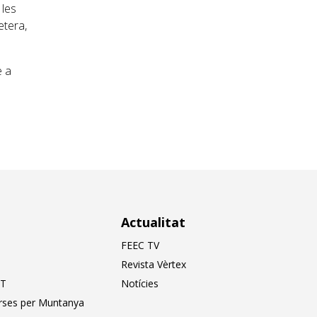
 les
etera,
e a
Actualitat
FEEC TV
Revista Vèrtex
T
Notícies
rses per Muntanya