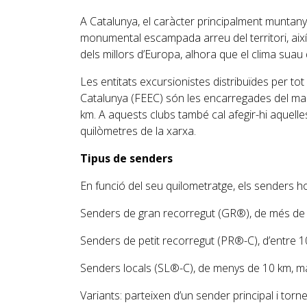
A Catalunya, el caràcter principalment muntanye
monumental escampada arreu del territori, així c
dels millors d’Europa, alhora que el clima suau d
Les entitats excursionistes distribuïdes per to
Catalunya (FEEC) són les encarregades del ma
km. A aquests clubs també cal afegir-hi aquell
quilòmetres de la xarxa.
Tipus de senders
En funció del seu quilometratge, els senders h
Senders de gran recorregut (GR®), de més de 
Senders de petit recorregut (PR®-C), d’entre 1
Senders locals (SL®-C), de menys de 10 km, m
Variants: parteixen d’un sender principal i torn