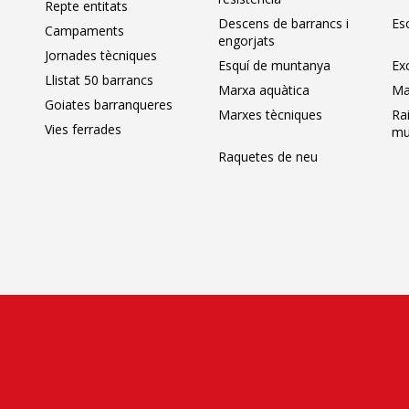
Repte entitats
Descens de barrancs i
Es
Campaments
engorjats
Jornades tècniques
Esquí de muntanya
Ex
Llistat 50 barrancs
Marxa aquàtica
Ma
Goiates barranqueres
Marxes tècniques
Ra
Vies ferrades
mu
Raquetes de neu