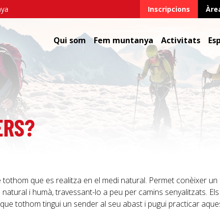
nya
Inscripcions
Àre
Qui som
Fem muntanya
Activitats
Es
ERS?
de tothom que es realitza en el medi natural. Permet conèixer un 
ge natural i humà, travessant-lo a peu per camins senyalitzats. Els
que tothom tingui un sender al seu abast i pugui practicar aque