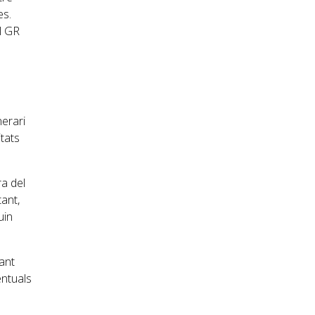
es.
al GR
erari
itats
ra del
ant,
uin
tant
entuals