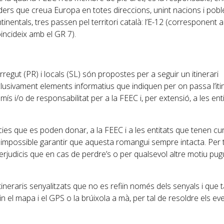
ders que creua Europa en totes direccions, unint nacions i pobl
nentals, tres passen pel territori català: l’E-12 (corresponent 
oincideix amb el GR 7).
regut (PR) i locals (SL) són propostes per a seguir un itinerari
usivament elements informatius que indiquen per on passa l’itin
s i/o de responsabilitat per a la FEEC i, per extensió, a les ent
ncies que es poden donar, a la FEEC i a les entitats que tenen cu
 impossible garantir que aquesta romangui sempre intacta. Per t
rjudicis que en cas de perdre’s o per qualsevol altre motiu pug
ineraris senyalitzats que no es refiïn només dels senyals i que 
n el mapa i el GPS o la brúixola a mà, per tal de resoldre els ev