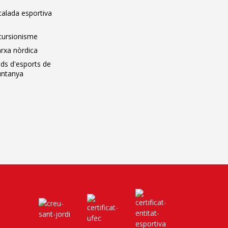
calada esportiva
cursionisme
rxa nòrdica
ids d'esports de
ntanya