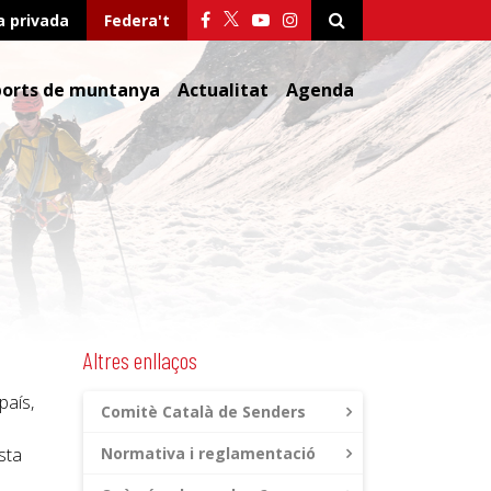
a privada
Federa't
ports de muntanya
Actualitat
Agenda
Altres enllaços
país,
Comitè Català de Senders
sta
Normativa i reglamentació