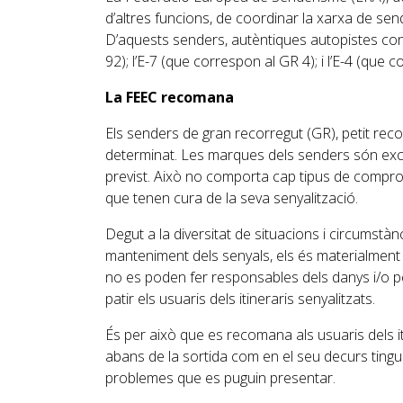
d’altres funcions, de coordinar la xarxa de sen
D’aquests senders, autèntiques autopistes conti
92); l’E-7 (que correspon al GR 4); i l’E-4 (que c
La FEEC recomana
Els senders de gran recorregut (GR), petit recor
determinat. Les marques dels senders són excl
previst. Això no comporta cap tipus de compromí
que tenen cura de la seva senyalització.
Degut a la diversitat de situacions i circumstà
manteniment dels senyals, els és materialment
no es poden fer responsables dels danys i/o pe
patir els usuaris dels itineraris senyalitzats.
És per això que es recomana als usuaris dels it
abans de la sortida com en el seu decurs tingui
problemes que es puguin presentar.