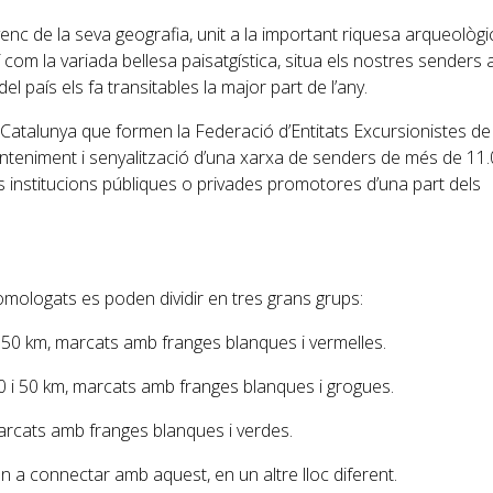
nc de la seva geografia, unit a la important riquesa arqueològic
om la variada bellesa paisatgística, situa els nostres senders al
el país els fa transitables la major part de l’any.
t Catalunya que formen la Federació d’Entitats Excursionistes de
nteniment i senyalització d’una xarxa de senders de més de 11
es institucions públiques o privades promotores d’una part dels
omologats es poden dividir en tres grans grups:
50 km, marcats amb franges blanques i vermelles.
0 i 50 km, marcats amb franges blanques i grogues.
arcats amb franges blanques i verdes.
en a connectar amb aquest, en un altre lloc diferent.