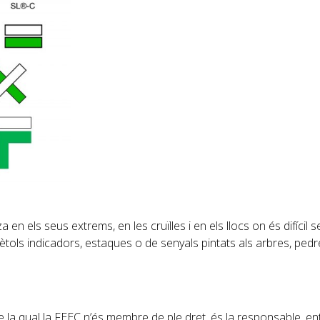
en els seus extrems, en les cruïlles i en els llocs on és difícil s
ètols indicadors, estaques o de senyals pintats als arbres, pedr
la qual la FEEC n’és membre de ple dret, és la responsable, en