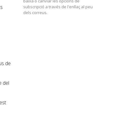
baixa o canviar les opcions de
ts
subscripció a través de l'enllaç al peu
dels correus.
us de
e del
est