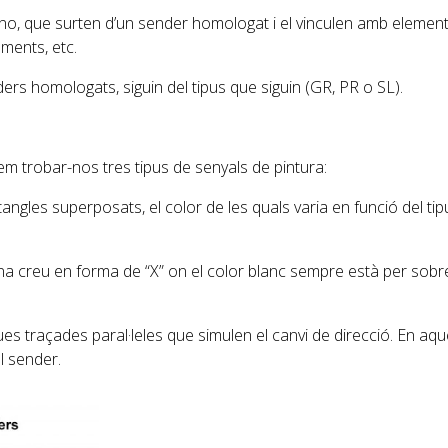
o no, que surten d’un sender homologat i el vinculen amb elemen
ments, etc.
ers homologats, siguin del tipus que siguin (GR, PR o SL).
 trobar-nos tres tipus de senyals de pintura:
ngles superposats, el color de les quals varia en funció del tip
na creu en forma de “X” on el color blanc sempre està per sobr
s traçades paral·leles que simulen el canvi de direcció. En aqu
l sender.