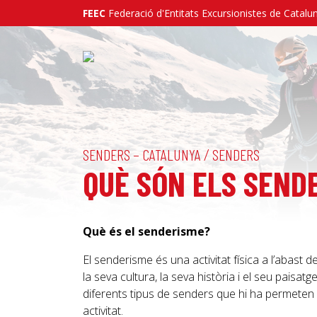
FEEC
Federació d'Entitats Excursionistes de Catalu
/
SENDERS – CATALUNYA
SENDERS
QUÈ SÓN ELS SEND
Què és el senderisme?
El senderisme és una activitat física a l’abast 
la seva cultura, la seva història i el seu paisat
diferents tipus de senders que hi ha permeten 
activitat.