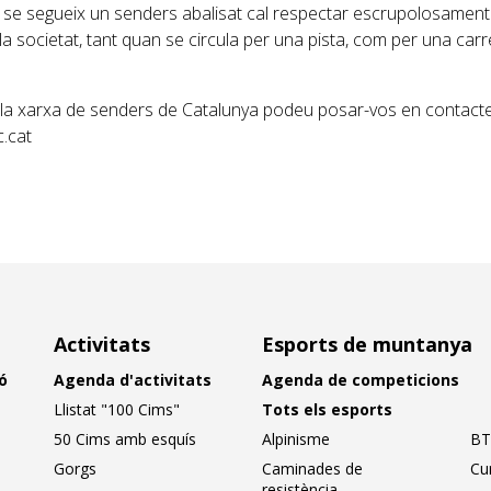
se segueix un senders abalisat cal respectar escrupolosament
la societat, tant quan se circula per una pista, com per una carr
 la xarxa de senders de Catalunya podeu posar-vos en contact
.cat
Activitats
Esports de muntanya
ó
Agenda d'activitats
Agenda de competicions
Llistat "100 Cims"
Tots els esports
50 Cims amb esquís
Alpinisme
BT
Gorgs
Caminades de
Cu
resistència