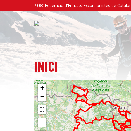
FEEC
Federació d'Entitats Excursionistes de Catalu
INICI
+
−