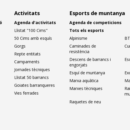
Activitats
Esports de muntanya
ó
Agenda d'activitats
Agenda de competicions
Llistat "100 Cims"
Tots els esports
50 Cims amb esquís
Alpinisme
BT
Gorgs
Caminades de
Cu
resistència
Repte entitats
Descens de barrancs i
Es
Campaments
engorjats
Jornades tècniques
Esquí de muntanya
Ex
Llistat 50 barrancs
Marxa aquàtica
Ma
Goiates barranqueres
Marxes tècniques
Ra
Vies ferrades
mu
Raquetes de neu