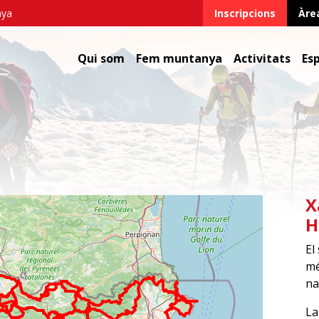
nya
Inscripcions
Àre
Qui som
Fem muntanya
Activitats
Es
X
H
El
mé
na
La