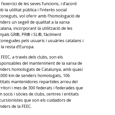
 l’exercici de les seves funcions, i d’acord
b la utilitat pública i l’interès social
coneguts, vol oferir amb l’homologació de
nders un segell de qualitat a la xarxa
talana, incorporant la utilització de les
nyals GR®, PR® i SL®, fàcilment
conegudes pels usuaris i usuàries catalans i
 la resta d’Europa.
 FEEC, a través dels clubs, son els
sponsables del manteniment de la xarxa de
nders homologats de Catalunya, amb quasi
.000 km de senders homologats, 106
titats mantenidores repartides arreu del
rritori i mes de 300 federats i federades que
n socis i sòcies de clubs, centres i entitats
cursionistes que son els cuidadors de
nders de la FEEC.