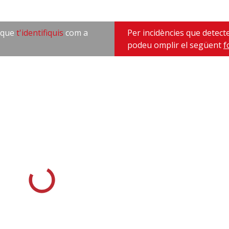
l que
t'identifiquis
com a
Per incidències que detect
podeu omplir el següent
f