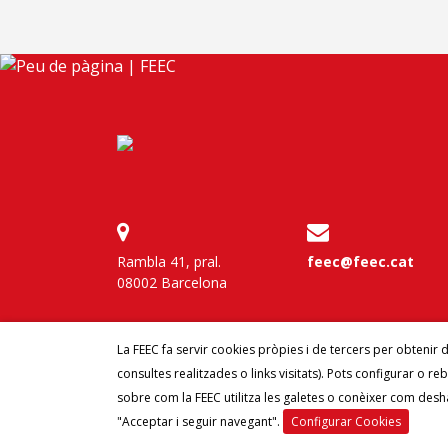
Rambla 41, pral.
feec@feec.cat
08002 Barcelona
La FEEC fa servir cookies pròpies i de tercers per obtenir 
consultes realitzades o links visitats). Pots configurar o re
sobre com la FEEC utilitza les galetes o conèixer com desha
© 2026
FEEC
Fede
"Acceptar i seguir navegant".
Configurar Cookies