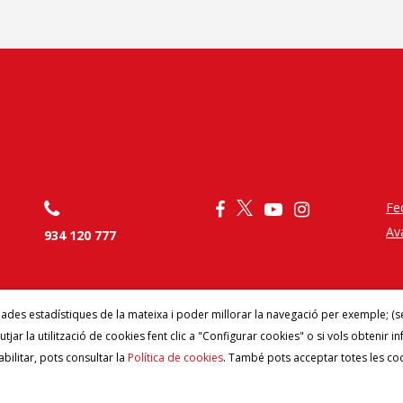
Fe
Av
934 120 777
dades estadístiques de la mateixa i poder millorar la navegació per exemple; (s
butjar la utilització de cookies fent clic a "Configurar cookies" o si vols obtenir 
bilitar, pots consultar la
Política de cookies
. També pots acceptar totes les co
ració d'Entitats Excursionistes de Catalunya |
Política de privacitat
|