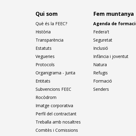
Qui som
Fem muntanya
Què és la FEEC?
Agenda de formaci
Història
Federa't
Transparència
Seguretat
Estatuts
Inclusió
Vegueries
Infància i joventut
Protocols
Natura
Organigrama - Junta
Refugis
Entitats
Formació
Subvencions FEEC
Senders
Rocòdrom
Imatge corporativa
Perfil del contractant
Treballa amb nosaltres
Comitès i Comissions