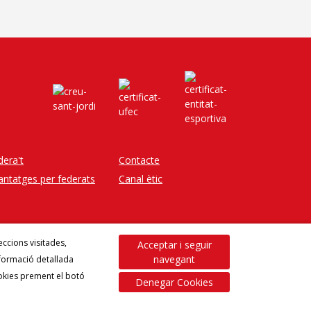
dera't
Contacte
antatges per federats
Canal ètic
eccions visitades,
Acceptar i seguir
navegant
informació detallada
okies prement el botó
Denegar Cookies
Política de cookies