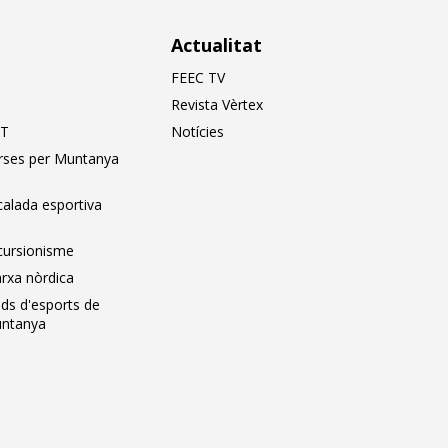
Actualitat
FEEC TV
Revista Vèrtex
T
Notícies
rses per Muntanya
calada esportiva
cursionisme
rxa nòrdica
ids d'esports de
ntanya