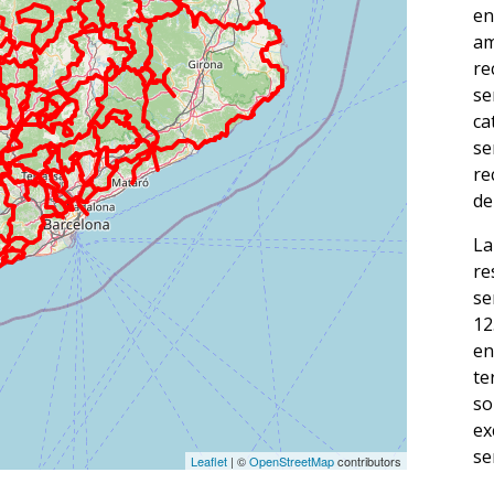
en
am
re
se
ca
se
re
de
La
re
se
12
en
te
so
ex
se
Leaflet
| ©
OpenStreetMap
contributors