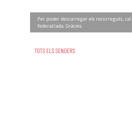
Per poder descarregar els recorreguts, ca
federat/ada. Gràcies.
TOTS ELS SENDERS