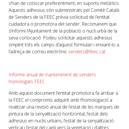
s’han de col·locar preferentment, en suports metàl·lics.
Aquests adhesius són subministrats pel Comitè Català
de Senders de la FEEC prèvia sol·licitud de l’entitat
cuidadora o promotora del sender. Recomanem que
s’informi l’Ajuntament de la població o nucli urbà de la
seva col·locació. Podeu sol·licitar aquests adhesius
omplint tots els camps d’aquest formulari i enviant-lo a
l’adreça de correu electrònic
senders@feec.cat
Informe anual de manteniment de senders
homologats FEEC
Amb aquest document l’entitat promotora fa arribar a
la
FEEC
el compromís adquirit amb l’homologació a
realitzar una revisió anual de l’estat de les marques de
pintura de la senyalització horitzontal, l’estat dels
adhesius en nuclis urbans, l’estat de la senyalització
vertical i l’estat del camí vers la vegetació i d’altres