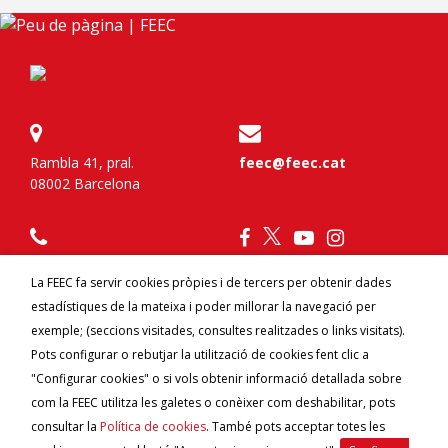
Rambla 41, pral.
feec@feec.cat
08002 Barcelona
934 120 777
La FEEC fa servir cookies pròpies i de tercers per obtenir dades
estadístiques de la mateixa i poder millorar la navegació per
Federa't
Contacte
exemple; (seccions visitades, consultes realitzades o links visitats).
Avantatges per federats
Canal ètic
Pots configurar o rebutjar la utilització de cookies fent clic a
"Configurar cookies" o si vols obtenir informació detallada sobre
com la FEEC utilitza les galetes o conèixer com deshabilitar, pots
consultar la
Política de cookies
. També pots acceptar totes les