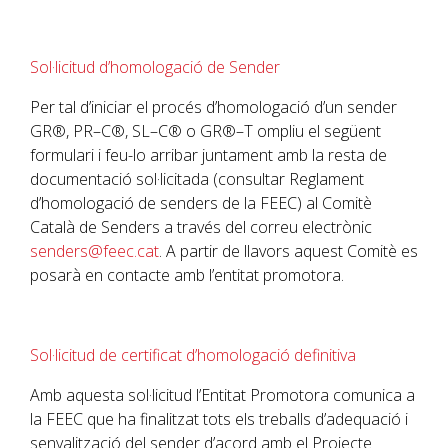
Sol·licitud d’homologació de Sender
Per tal d’iniciar el procés d’homologació d’un sender
GR®
,
PR
–
C®
,
SL
–
C®
o
GR®
–
T
ompliu el següent
formulari i feu-lo arribar juntament amb la resta de
documentació sol·licitada (consultar Reglament
d’homologació de senders de la
FEEC
) al Comitè
Català de Senders a través del correu electrònic
senders@feec.cat
. A partir de llavors aquest Comitè es
posarà en contacte amb l’entitat promotora.
Sol·licitud de certificat d’homologació definitiva
Amb aquesta sol·licitud l’Entitat Promotora comunica a
la
FEEC
que ha finalitzat tots els treballs d’adequació i
senyalització del sender d’acord amb el Projecte