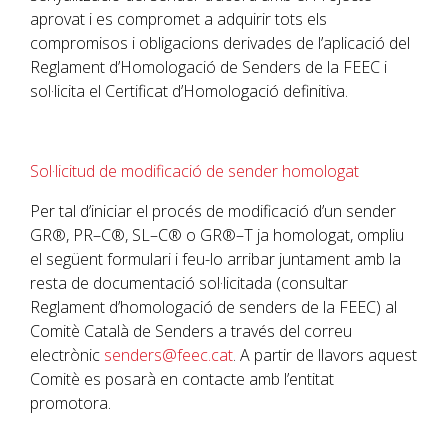
aprovat i es compromet a adquirir tots els
compromisos i obligacions derivades de l’aplicació del
Reglament d’Homologació de Senders de la
FEEC
i
sol·licita el Certificat d’Homologació definitiva.
Sol·licitud de modificació de sender homologat
Per tal d’iniciar el procés de modificació d’un sender
GR®
,
PR
–
C®
,
SL
–
C®
o
GR®
–
T ja homologat,
ompliu
el següent formulari i feu-lo arribar juntament amb la
resta de documentació sol·licitada (consultar
Reglament d’homologació de senders de la
FEEC
) al
Comitè Català de Senders a través del correu
electrònic
senders@feec.cat
. A partir de llavors aquest
Comitè es posarà en contacte amb l’entitat
promotora.