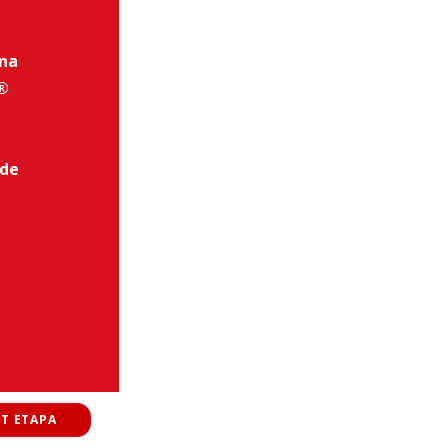
na
®
 de
T ETAPA