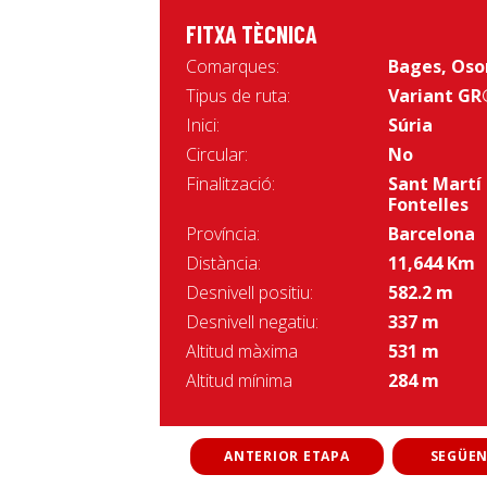
FITXA TÈCNICA
Comarques:
Bages
,
Oso
Tipus de ruta:
Variant GR
Inici:
Súria
Circular:
No
Finalització:
Sant Martí
Fontelles
Província:
Barcelona
Distància:
11,644 Km
Desnivell positiu:
582.2 m
Desnivell negatiu:
337 m
Altitud màxima
531 m
Altitud mínima
284 m
ANTERIOR ETAPA
SEGÜEN