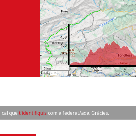
m
500
450
400
350
300
5 km
0
2
4
3 mi
, cal que
t'identifiquis
com a federat/ada. Gràcies.