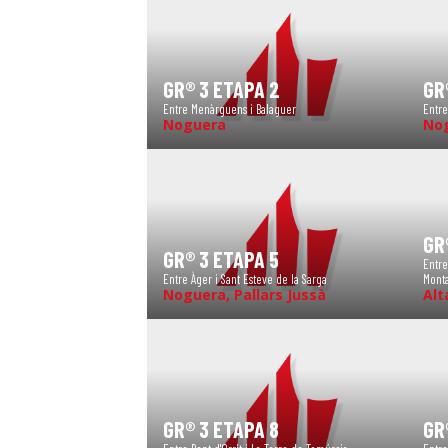
GR® 3 ETAPA 2
GR
Entre Menàrguens i Balaguer
Entre
Noguera
No
GR
GR® 3 ETAPA 5
Entre
Entre Àger i Sant Esteve de la Sarga
Mont
Noguera, Pallars Jussà
Alt
GR® 3 ETAPA 8
GR