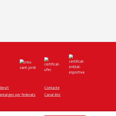
dera't
Contacte
antatges per federats
Canal ètic