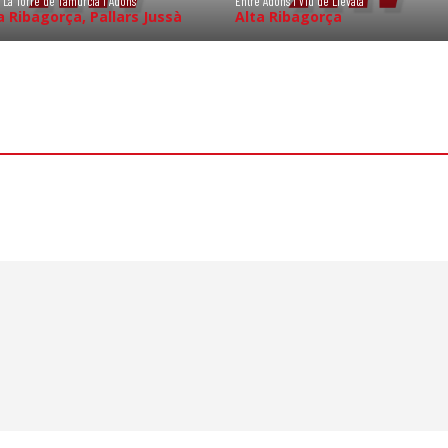
 La Torre de Tamúrcia i Adons
Entre Adons i Viu de Llevata
a Ribagorça, Pallars Jussà
Alta Ribagorça