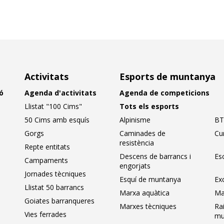
Activitats
Esports de muntanya
ó
Agenda d'activitats
Agenda de competicions
Llistat "100 Cims"
Tots els esports
50 Cims amb esquís
Alpinisme
BT
Gorgs
Caminades de
Cu
resistència
Repte entitats
Descens de barrancs i
Es
Campaments
engorjats
Jornades tècniques
Esquí de muntanya
Ex
Llistat 50 barrancs
Marxa aquàtica
Ma
Goiates barranqueres
Marxes tècniques
Ra
Vies ferrades
mu