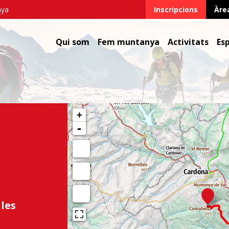
nya
Inscripcions
Àre
Qui som
Fem muntanya
Activitats
Es
+
-
lles