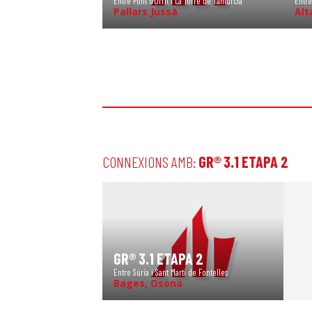
Entre Pont d'Orrit i La Torre de Tamúrcia
Entre
Pallars Jussà
Alt
CONNEXIONS AMB:
GR® 3.1 ETAPA 2
GR® 3.1 ETAPA 2
Entre Súria i Sant Martí de Fontelles
Bages, Osona