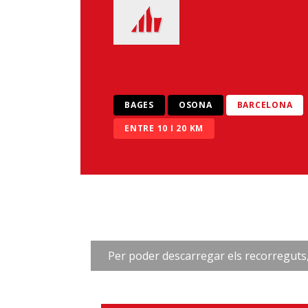
BAGES
OSONA
BARCELONA
ENTRE 10 I 20 KM
Per poder descarregar els recorreguts