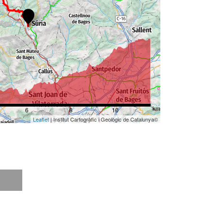
km
6
8
10
Leaflet
| Institut Cartogràfic i Geològic de Catalunya©