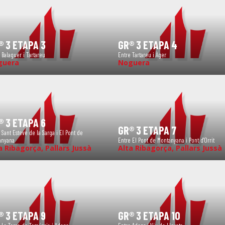
® 3 ETAPA 3
GR® 3 ETAPA 4
 Balaguer i Tartareu
Entre Tartareu i Àger
guera
Noguera
® 3 ETAPA 6
GR® 3 ETAPA 7
 Sant Esteve de la Sarga i El Pont de
anyana
Entre El Pont de Montanyana i Pont d'Orrit
a Ribagorça, Pallars Jussà
Alta Ribagorça, Pallars Jussà
® 3 ETAPA 9
GR® 3 ETAPA 10