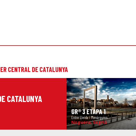
DER CENTRAL DE CATALUNYA
DE CATALUNYA
GR® 3 ETAPA 1
Entre Lleida i Menàrguers
Noguera, Segrià