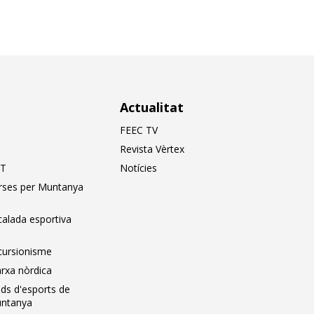
Actualitat
FEEC TV
Revista Vèrtex
T
Notícies
rses per Muntanya
calada esportiva
cursionisme
rxa nòrdica
ids d'esports de
ntanya