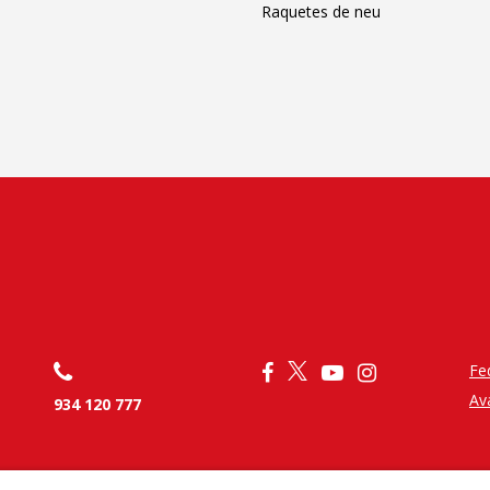
Raquetes de neu
Fe
Av
934 120 777