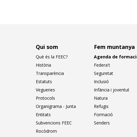
Qui som
Fem muntanya
Què és la FEEC?
Agenda de formaci
Història
Federa't
Transparència
Seguretat
Estatuts
Inclusió
Vegueries
Infància i joventut
Protocols
Natura
Organigrama - Junta
Refugis
Entitats
Formació
Subvencions FEEC
Senders
Rocòdrom