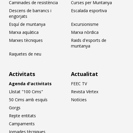
Caminades de resistència
Curses per Muntanya
Descens de barrancs i
Escalada esportiva
engorjats
Esquí de muntanya
Excursionisme
Marxa aquàtica
Marxa nòrdica
Marxes tècniques
Raids d'esports de
muntanya
Raquetes de neu
Activitats
Actualitat
Agenda d'activitats
FEEC TV
Llistat "100 Cims"
Revista Vèrtex
50 Cims amb esquís
Notícies
Gorgs
Repte entitats
Campaments
Jornades tècniques