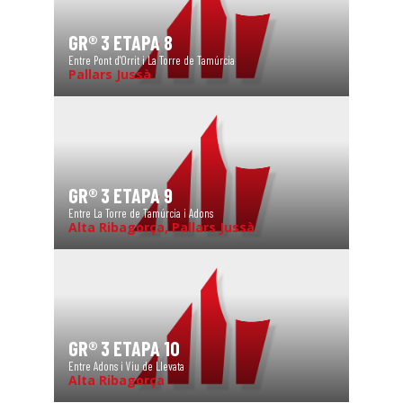
GR® 3 ETAPA 8
Entre Pont d'Orrit i La Torre de Tamúrcia
Pallars Jussà
GR® 3 ETAPA 9
Entre La Torre de Tamúrcia i Adons
Alta Ribagorça, Pallars Jussà
GR® 3 ETAPA 10
Entre Adons i Viu de Llevata
Alta Ribagorça