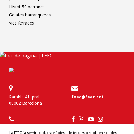
Llistat 50 barrancs
Goiates barranqueres
Vies ferrades
Rambla 41, pral.
feec@feec.cat
08002 Barcelona
934 120 777
La FEEC fa servir cookies pròpies i de tercers per obtenir dades