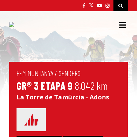
FEM MUNTANYA
/
SENDERS
GR® 3 ETAPA 9
8,042 km
La Torre de Tamúrcia - Adons