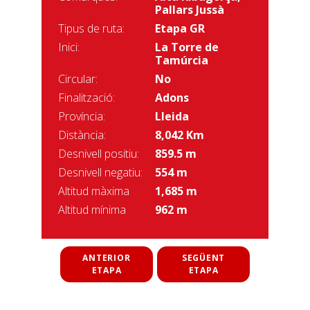
Pallars Jussà
Tipus de ruta:
Etapa GR
Inici:
La Torre de
Tamúrcia
Circular:
No
Finalització:
Adons
Província:
Lleida
Distància:
8,042 Km
Desnivell positiu:
859.5 m
Desnivell negatiu:
554 m
Altitud màxima
1,685 m
Altitud mínima
962 m
ANTERIOR
SEGÜENT
ETAPA
ETAPA