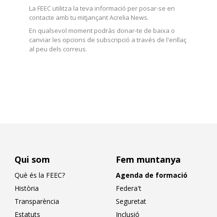
La FEEC utilitza la teva informació per posar-se en
contacte amb tu mitjançant Acrelia News.
En qualsevol moment podràs donar-te de baixa o
canviar les opcions de subscripció a través de l'enllaç
al peu dels correus.
Qui som
Fem muntanya
Què és la FEEC?
Agenda de formació
Història
Federa't
Transparència
Seguretat
Estatuts
Inclusió