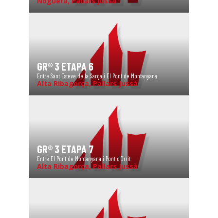
Noguera, Pallars Jussà
GR® 3 ETAPA 6
Entre Sant Esteve de la Sarga i El Pont de Montanyana
Alta Ribagorça, Pallars Jussà
GR® 3 ETAPA 7
Entre El Pont de Montanyana i Pont d'Orrit
Alta Ribagorça, Pallars Jussà