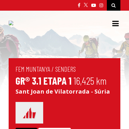
FEM MUNTANYA
/
SENDERS
GR® 3.1 ETAPA 1
16,425 km
Sant Joan de Vilatorrada - Súria