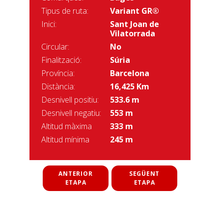
Tipus de ruta:
Variant GR®
Inici:
Sant Joan de
Vilatorrada
Circular:
No
Finalització:
Súria
Província:
Barcelona
Distància:
16,425 Km
Desnivell positiu:
533.6 m
Desnivell negatiu:
553 m
Altitud màxima
333 m
Altitud mínima
245 m
ANTERIOR
SEGÜENT
ETAPA
ETAPA