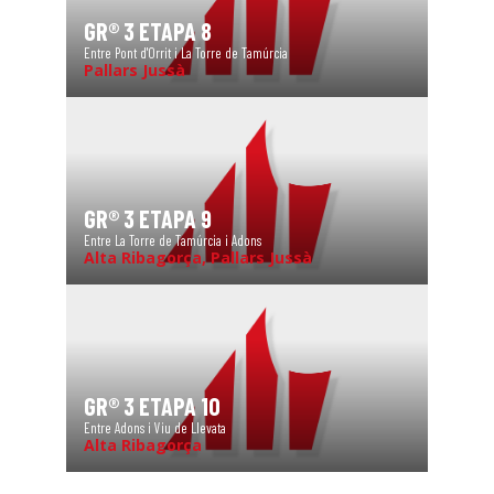
GR® 3 ETAPA 8
Entre Pont d'Orrit i La Torre de Tamúrcia
Pallars Jussà
GR® 3 ETAPA 9
Entre La Torre de Tamúrcia i Adons
Alta Ribagorça, Pallars Jussà
GR® 3 ETAPA 10
Entre Adons i Viu de Llevata
Alta Ribagorça