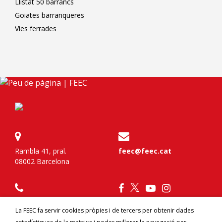
Llistat 50 barrancs
Goiates barranqueres
Vies ferrades
Rambla 41, pral.
feec@feec.cat
08002 Barcelona
934 120 777
La FEEC fa servir cookies pròpies i de tercers per obtenir dades