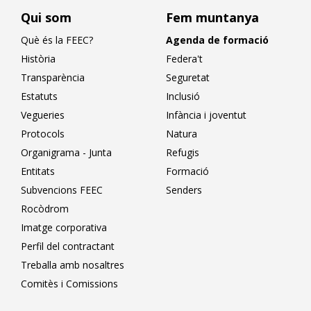
Qui som
Fem muntanya
Què és la FEEC?
Agenda de formació
Història
Federa't
Transparència
Seguretat
Estatuts
Inclusió
Vegueries
Infància i joventut
Protocols
Natura
Organigrama - Junta
Refugis
Entitats
Formació
Subvencions FEEC
Senders
Rocòdrom
Imatge corporativa
Perfil del contractant
Treballa amb nosaltres
Comitès i Comissions