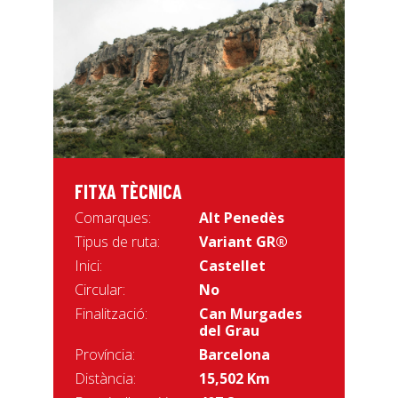
FITXA TÈCNICA
Comarques:
Alt Penedès
Tipus de ruta:
Variant GR®
Inici:
Castellet
Circular:
No
Finalització:
Can Murgades
del Grau
Província:
Barcelona
Distància:
15,502 Km