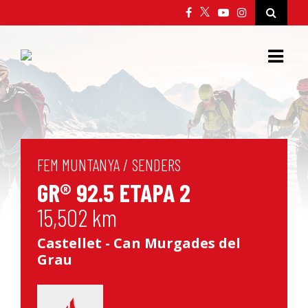
FEM MUNTANYA
/
SENDERS
GR® 92.5 ETAPA 2
15,502 km
Castellet - Can Murgades del
Grau