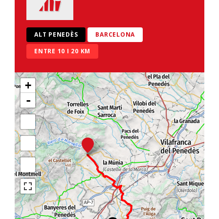
ALT PENEDÈS
BARCELONA
ENTRE 10 I 20 KM
+
-