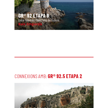
GR® 92 ETAPA 9
Entre Palamós i Sant Feliu de Guíxols
Baix Empordà
CONNEXIONS AMB:
GR® 92.5 ETAPA 2