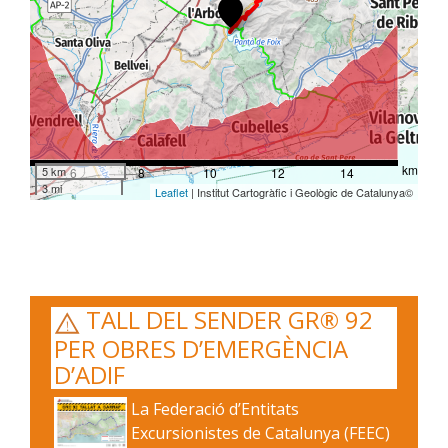
km
5 km
4
6
8
10
12
14
3 mi
Leaflet
| Institut Cartogràfic i Geològic de Catalunya©
TALL DEL SENDER GR® 92
PER OBRES D’EMERGÈNCIA
D’ADIF
La Federació d’Entitats
Excursionistes de Catalunya (FEEC)