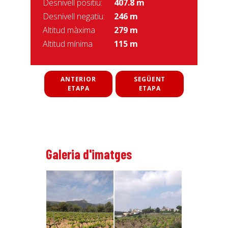
Desnivell positiu:
407.8 m
Desnivell negatiu:
246 m
Altitud màxima
279 m
Altitud mínima
115 m
ANTERIOR
SEGÜENT
ETAPA
ETAPA
Galeria d'imatges