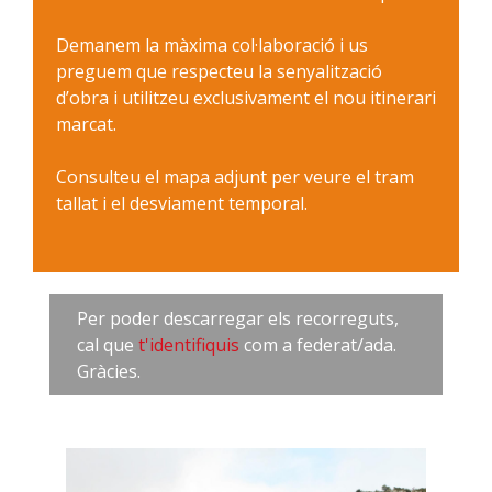
Demanem la màxima col·laboració i us
preguem que respecteu la senyalització
d’obra i utilitzeu exclusivament el nou itinerari
marcat.
Consulteu el mapa adjunt per veure el tram
tallat i el desviament temporal.
Per poder descarregar els recorreguts,
cal que
t'identifiquis
com a federat/ada.
Gràcies.