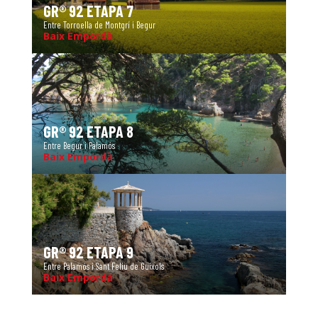
GR® 92 ETAPA 7
Entre Torroella de Montgrí i Begur
Baix Empordà
GR® 92 ETAPA 8
Entre Begur i Palamós
Baix Empordà
GR® 92 ETAPA 9
Entre Palamós i Sant Feliu de Guíxols
Baix Empordà