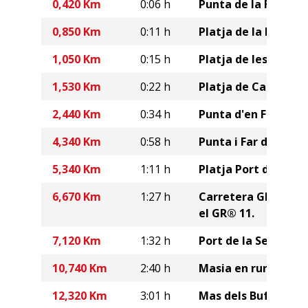
0,420 Km
0:06 h
Punta de la Farella.
0,850 Km
0:11 h
Platja de la Farella.
1,050 Km
0:15 h
Platja de les Tonyin
1,530 Km
0:22 h
Platja de Cau de Llo
2,440 Km
0:34 h
Punta d'en Feliu.
4,340 Km
0:58 h
Punta i Far de s'Are
5,340 Km
1:11 h
Platja Port de la Val
6,670 Km
1:27 h
Carretera GE-612. 
el GR® 11.
7,120 Km
1:32 h
Port de la Selva.
10,740 Km
2:40 h
Masia en runes.
12,320 Km
3:01 h
Mas dels Bufadors.