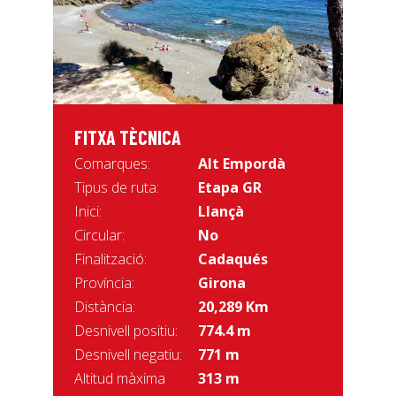
FITXA TÈCNICA
Comarques:
Alt Empordà
Tipus de ruta:
Etapa GR
Inici:
Llançà
Circular:
No
Finalització:
Cadaqués
Província:
Girona
Distància:
20,289 Km
Desnivell positiu:
774.4 m
Desnivell negatiu:
771 m
Altitud màxima
313 m