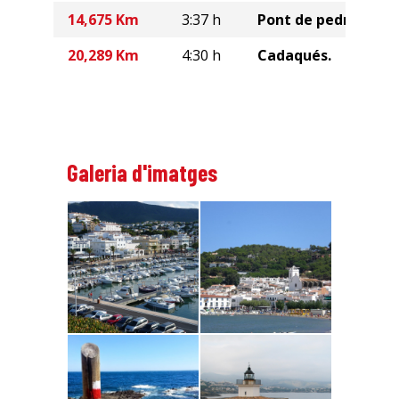
14,675 Km
3:37 h
Pont de pedra seca.
20,289 Km
4:30 h
Cadaqués.
Galeria d'imatges