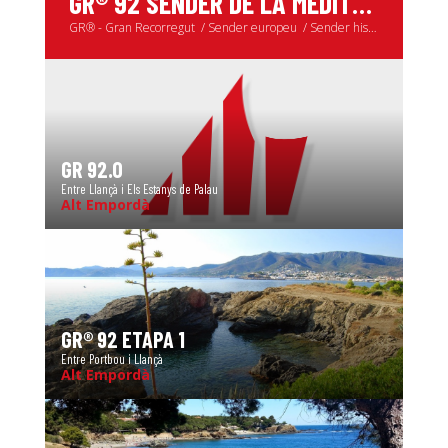
GR® - Gran Recorregut
Sender europeu
Sender històric
GR 92.0
Entre Llançà i Els Estanys de Palau
Alt Empordà
GR® 92 ETAPA 1
Entre Portbou i Llançà
Alt Empordà