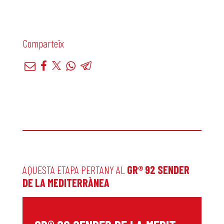
Comparteix
AQUESTA ETAPA PERTANY AL
GR® 92 SENDER
DE LA MEDITERRÀNEA
G
R® 92 SENDER DE LA MEDITERRÀNEA