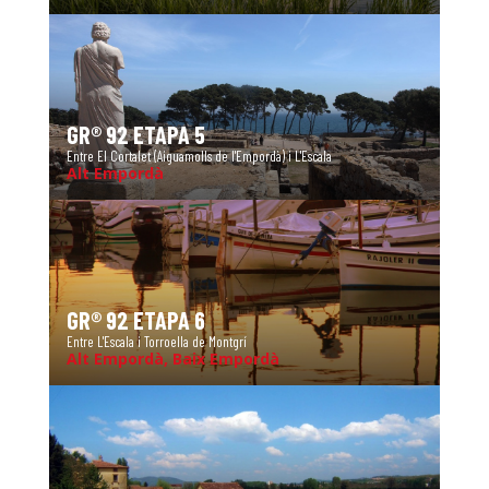
GR® 92 ETAPA 5
Entre El Cortalet (Aiguamolls de l'Empordà) i L'Escala
Alt Empordà
GR® 92 ETAPA 6
Entre L'Escala i Torroella de Montgrí
Alt Empordà, Baix Empordà