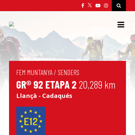
FEM MUNTANYA
/
SENDERS
GR® 92 ETAPA 2
20,289 km
Llançà - Cadaqués