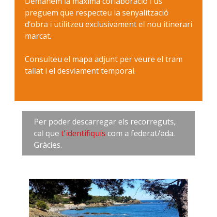
Demanem la màxima col·laboració i us
preguem que respecteu la senyalització
d’obra i utilitzeu exclusivament el nou itinerari
marcat.
Consulteu el mapa adjunt per veure el tram
tallat i el desviament temporal.
Per poder descarregar els recorreguts,
cal que
t'identifiquis
com a federat/ada.
Gràcies.