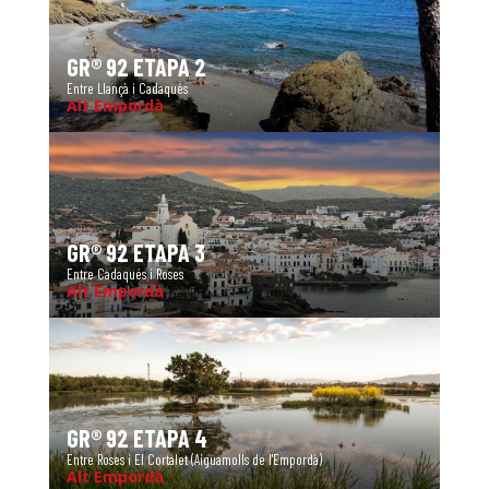
GR® 92 ETAPA 2
Entre Llançà i Cadaqués
Alt Empordà
GR® 92 ETAPA 3
Entre Cadaqués i Roses
Alt Empordà
GR® 92 ETAPA 4
Entre Roses i El Cortalet (Aiguamolls de l'Empordà)
Alt Empordà