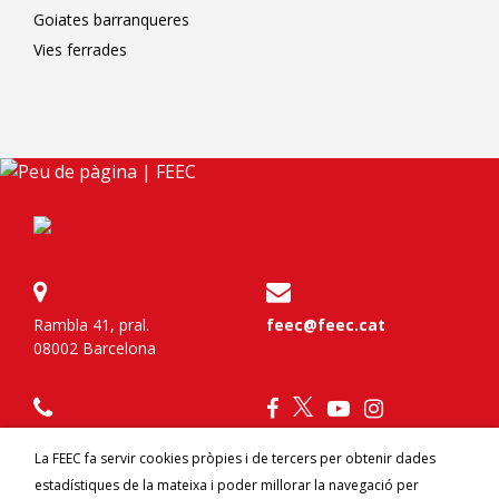
Goiates barranqueres
Vies ferrades
Rambla 41, pral.
feec@feec.cat
08002 Barcelona
934 120 777
La FEEC fa servir cookies pròpies i de tercers per obtenir dades
estadístiques de la mateixa i poder millorar la navegació per
Federa't
Contacte