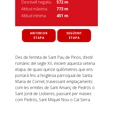
Desnivell negatiu:
572 m
Altitud màxima
773 m
Altitud mínima
451 m
ANTERIOR
SEGÜENT
ETAPA
ETAPA
Des de l’ermita de Sant Pau de Pinós, d’estil
romànic del segle XII, iniciem aquesta setena
etapa, de quasi quinze quilòmetres que ens
portarà fins a l’església parroquial de Santa
Maria de Cornet, travessant emplaçaments
com les ermites de Sant Amanç de Pedrós o
Sant Jordi de Lloberes, passant per masies
com Pedrós, Sant Miquel Nou o Cal Serra.