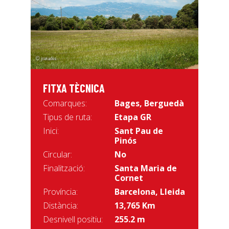
FITXA TÈCNICA
Comarques:
Bages
,
Berguedà
Tipus de ruta:
Etapa GR
Inici:
Sant Pau de
Pinós
Circular:
No
Finalització:
Santa Maria de
Cornet
Província:
Barcelona, Lleida
Distància:
13,765 Km
Desnivell positiu:
255.2 m