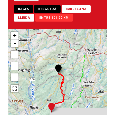
BAGES
BERGUEDÀ
BARCELONA
LLEIDA
ENTRE 10 I 20 KM
+
-