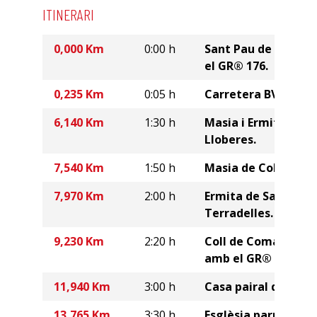
ITINERARI
0,000 Km
0:00 h
Sant Pau de Pinós.
el GR® 176.
0,235 Km
0:05 h
Carretera BV-4401.
6,140 Km
1:30 h
Masia i Ermita de Sa
Lloberes.
7,540 Km
1:50 h
Masia de Coll de Pit
7,970 Km
2:00 h
Ermita de Sant Miq
Terradelles.
9,230 Km
2:20 h
Coll de Comadons. 
amb el GR® 176.
11,940 Km
3:00 h
Casa pairal de Can 
13,765 Km
3:30 h
Esglèsia parroquial