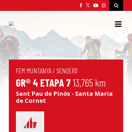
FEM MUNTANYA
/
SENDERS
GR® 4 ETAPA 7
13,765 km
Sant Pau de Pinós - Santa Maria
de Cornet