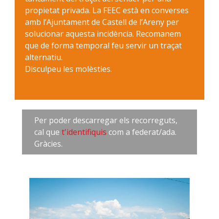
propietat privada. La FEEC està en converses
amb l’Ajuntament de Castell de l’Areny per
solucionar aquesta incidència. Recomanem
que de forma temporal feu servir un traçat
alternatiu.
Disculpeu les molèsties.
Per poder descarregar els recorreguts,
cal que
t'identifiquis
com a federat/ada.
Gràcies.