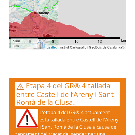
km
5 km
4
6
8
10
12
3 mi
Leaflet
| Institut Cartogràfic i Geològic de Catalunya©
Etapa 4 del GR® 4 tallada
entre Castell de l’Areny i Sant
Romà de la Clusa.
L’etapa 4 del GR® 4 actualment
està tallada entre Castell de l’Areny
i Sant Romà de la Clusa a causa del
tancament del traçat del sender per una