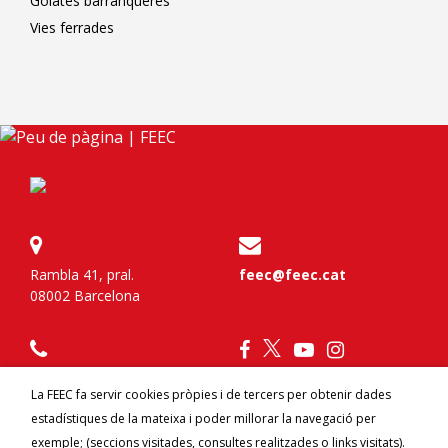
Goiates barranqueres
Vies ferrades
Rambla 41, pral.
feec@feec.cat
08002 Barcelona
934 120 777
La FEEC fa servir cookies pròpies i de tercers per obtenir dades
estadístiques de la mateixa i poder millorar la navegació per
Federa't
Contacte
exemple; (seccions visitades, consultes realitzades o links visitats).