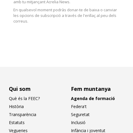
amb tu mitjançant Acrelia News.
En qualsevol moment podràs donar-te de baixa o canviar
les opcions de subscripció a través de l'enllaç al peu dels
correus.
Qui som
Fem muntanya
Què és la FEEC?
Agenda de formació
Història
Federa't
Transparència
Seguretat
Estatuts
Inclusió
Vegueries
Infància i joventut