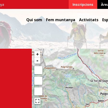
nya
Inscripcions
Àre
Qui som
Fem muntanya
Activitats
Es
+
-