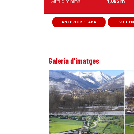
Altitud mínima
1,095 m
ANTERIOR ETAPA
SEGÜEN
Galeria d'imatges