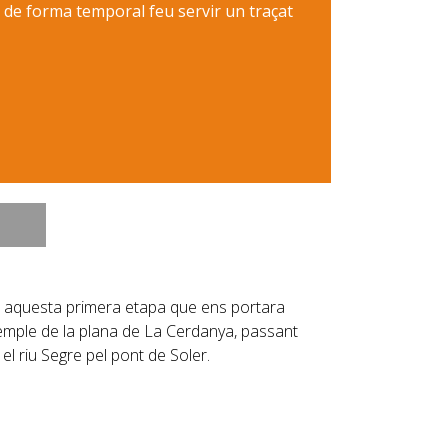
 de forma temporal feu servir un traçat
iem aquesta primera etapa que ens portara
xemple de la plana de La Cerdanya, passant
el riu Segre pel pont de Soler.