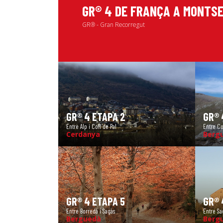
GR® 4 DE FRANÇA A MONTS
GR® - Gran Recorregut
GR® 4 ETAPA 2
GR® 
Entre Alp i Coll de Pal
Entre Co
Cerdanya
Berg
GR® 4 ETAPA 5
GR® 
Entre Borredà i Sagàs
Entre Sa
Berguedà
Berg