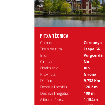
FITXA TÈCNICA
Comarques:
Cerdanya
Tipus de ruta:
Etapa GR
Inici:
Puigcerdà
Circular:
No
Finalització:
Alp
Província:
Girona
Distància:
9,738 Km
Desnivell positiu:
126.2 m
Desnivell negatiu:
109 m
Altitud màxima
1,154 m