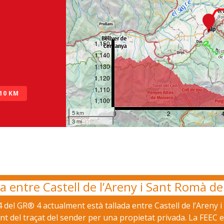
m
1,150
1,140
1,130
1,120
1,110
 10 KM
1,100
5 km
0
2
3 mi
 entre Castell de l’Areny i Sant Romà de 
4 del GR® 4 actualment està tallada entre Castell de l’Areny 
t del traçat del sender per una propietat privada. La FEEC