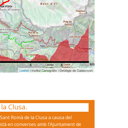
km
4
6
8
Leaflet
| Institut Cartogràfic i Geològic de Catalunya©
la Clusa.
i Sant Romà de la Clusa a causa del
 està en converses amb l’Ajuntament de