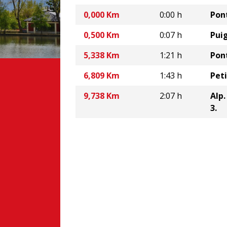
0,000 Km
0:00 h
Pont
0,500 Km
0:07 h
Pui
5,338 Km
1:21 h
Pont
6,809 Km
1:43 h
Peti
9,738 Km
2:07 h
Alp
3.