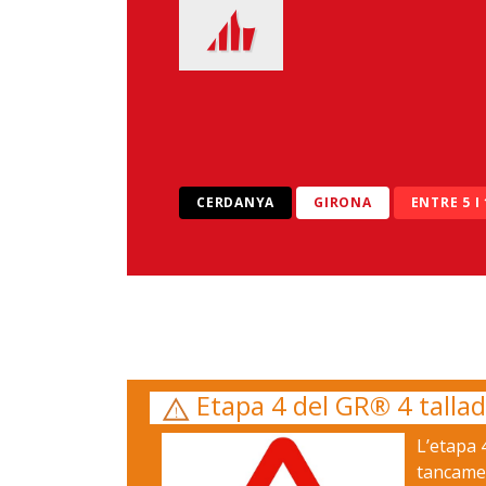
CERDANYA
GIRONA
ENTRE 5 I
Etapa 4 del GR® 4 tallada
L’etapa 
tancamen