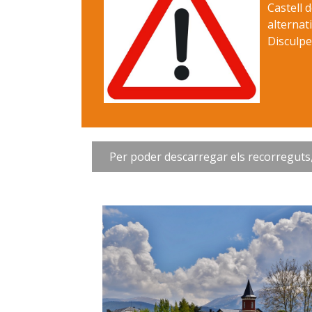
Castell 
alternati
Disculpe
Per poder descarregar els recorreguts