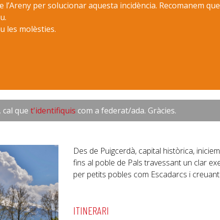
de l’Areny per solucionar aquesta incidència. Recomanem que
u.
u les molèsties.
, cal que
t'identifiquis
com a federat/ada. Gràcies.
Des de Puigcerdà, capital històrica, inic
fins al poble de Pals travessant un clar e
per petits pobles com Escadarcs i creuant 
ITINERARI