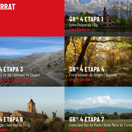
ERRAT
GR® 4 ETAPA 1
Entre Puigcerdà i Alp
Cerdanya
4 ETAPA 3
GR® 4 ETAPA 4
ll de Pal i Santuari de Falgars
Entre Santuari de Falgars i Borredà
uedà, Cerdanya
Berguedà
4 ETAPA 6
GR® 4 ETAPA 7
gàs i Sant Pau de Pinós
Entre Sant Pau de Pinós i Santa Maria de Corn
uedà
Bages, Berguedà