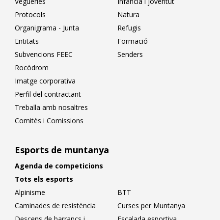
Vegueries
Infància i joventut
Protocols
Natura
Organigrama - Junta
Refugis
Entitats
Formació
Subvencions FEEC
Senders
Rocòdrom
Imatge corporativa
Perfil del contractant
Treballa amb nosaltres
Comitès i Comissions
Esports de muntanya
Agenda de competicions
Tots els esports
Alpinisme
BTT
Caminades de resistència
Curses per Muntanya
Descens de barrancs i
Escalada esportiva