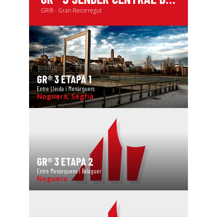
GR® - Gran Recorregut
GR® 3 ETAPA 1
Entre Lleida i Menàrguers
Noguera, Segrià
GR® 3 ETAPA 2
Entre Menàrguens i Balaguer
Noguera