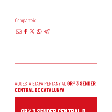
Comparteix
AQUESTA ETAPA PERTANY AL
GR® 3 SENDER
CENTRAL DE CATALUNYA
G
R® 3 SENDER CENTRAL DE CATALUNYA