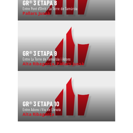
GR® 3 ETAPA 8
Entre Pont d'Orrit i La Torre de Tamúrcia
Pallars Jussà
GR® 3 ETAPA 9
Entre La Torre de Tamúrcia i Adons
Alta Ribagorça, Pallars Jussà
GR® 3 ETAPA 10
Entre Adons i Viu de Llevata
Alta Ribagorça