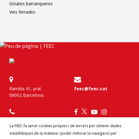
Goiates barranqueres
Vies ferrades
Rambla 41, pral.
feec@feec.cat
08002 Barcelona
934 120 777
La FEEC fa servir cookies pròpies i de tercers per obtenir dades
estadístiques de la mateixa i poder millorar la navegació per
Federa't
Contacte