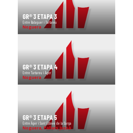
GR® 3 ETAPA 3
Entre Balaguer i Tartareu
Noguera
GR® 3 ETAPA 4
Entre Tartareu i Àger
Noguera
GR® 3 ETAPA 5
Entre Àger i Sant Esteve de la Sarga
Noguera, Pallars Jussà