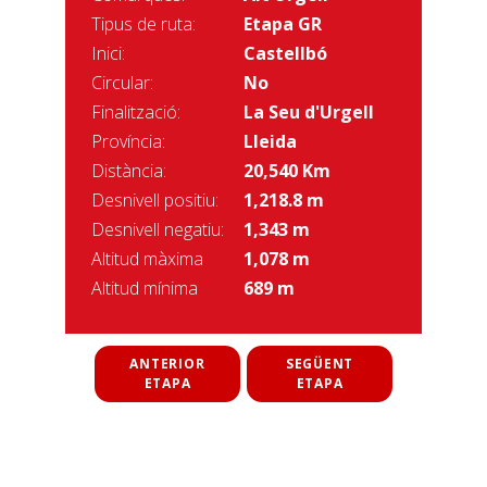
Tipus de ruta:
Etapa GR
Inici:
Castellbó
Circular:
No
Finalització:
La Seu d'Urgell
Província:
Lleida
Distància:
20,540 Km
Desnivell positiu:
1,218.8 m
Desnivell negatiu:
1,343 m
Altitud màxima
1,078 m
Altitud mínima
689 m
ANTERIOR
SEGÜENT
ETAPA
ETAPA