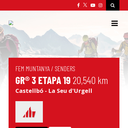
FEM MUNTANYA
/
SENDERS
GR® 3 ETAPA 19
20,540 km
Castellbó - La Seu d'Urgell