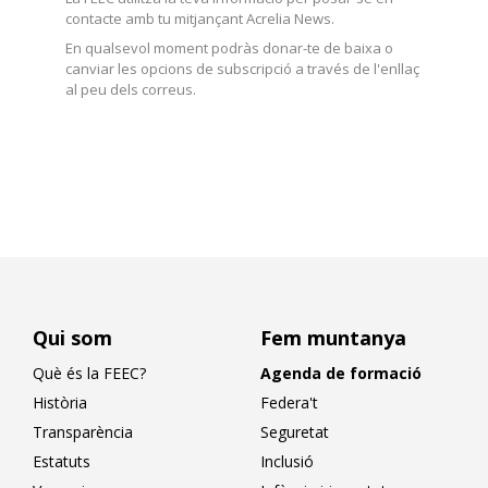
contacte amb tu mitjançant Acrelia News.
En qualsevol moment podràs donar-te de baixa o
canviar les opcions de subscripció a través de l'enllaç
al peu dels correus.
Qui som
Fem muntanya
Què és la FEEC?
Agenda de formació
Història
Federa't
Transparència
Seguretat
Estatuts
Inclusió