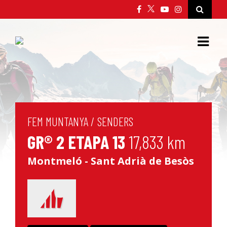
FEM MUNTANYA
/
SENDERS
GR® 2 ETAPA 13
17,833 km
Montmeló - Sant Adrià de Besòs