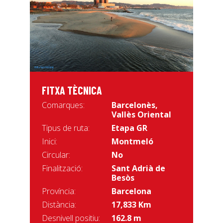
FITXA TÈCNICA
Comarques:
Barcelonès
,
Vallès Oriental
Tipus de ruta:
Etapa GR
Inici:
Montmeló
Circular:
No
Finalització:
Sant Adrià de
Besòs
Província:
Barcelona
Distància:
17,833 Km
Desnivell positiu:
162.8 m