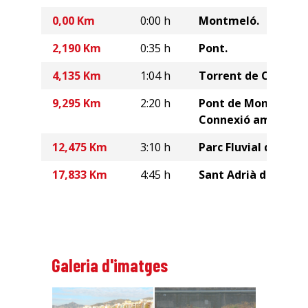
0,00 Km
0:00 h
Montmeló.
2,190 Km
0:35 h
Pont.
4,135 Km
1:04 h
Torrent de Can Sun
9,295 Km
2:20 h
Pont de Montcada i 
Connexió amb el GR
12,475 Km
3:10 h
Parc Fluvial del Besò
17,833 Km
4:45 h
Sant Adrià de Besòs
Galeria d'imatges