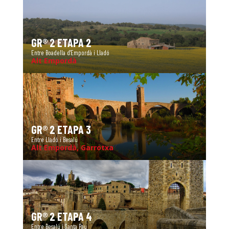
GR® 2 ETAPA 2
Entre Boadella d'Empordà i Lladó
Alt Empordà
GR® 2 ETAPA 3
Entre Lladó i Besalú
Alt Empordà, Garrotxa
GR® 2 ETAPA 4
Entre Besalú i Santa Pau