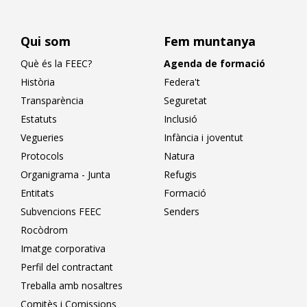
Qui som
Fem muntanya
Què és la FEEC?
Agenda de formació
Història
Federa't
Transparència
Seguretat
Estatuts
Inclusió
Vegueries
Infància i joventut
Protocols
Natura
Organigrama - Junta
Refugis
Entitats
Formació
Subvencions FEEC
Senders
Rocòdrom
Imatge corporativa
Perfil del contractant
Treballa amb nosaltres
Comitès i Comissions