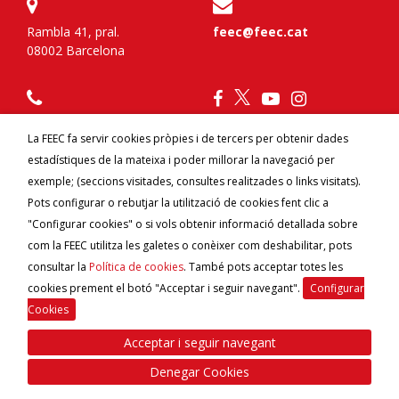
Rambla 41, pral.
feec@feec.cat
08002 Barcelona
934 120 777
La FEEC fa servir cookies pròpies i de tercers per obtenir dades
estadístiques de la mateixa i poder millorar la navegació per
Federa't
Contacte
exemple; (seccions visitades, consultes realitzades o links visitats).
Avantatges per federats
Canal ètic
Pots configurar o rebutjar la utilització de cookies fent clic a
"Configurar cookies" o si vols obtenir informació detallada sobre
com la FEEC utilitza les galetes o conèixer com deshabilitar, pots
consultar la
Política de cookies
. També pots acceptar totes les
cookies prement el botó "Acceptar i seguir navegant".
Configurar
Cookies
Acceptar i seguir navegant
© 2026
FEEC
Federació d'Entitats Excursionistes de
Catalunya |
Política de privacitat
|
Política de cookies
Denegar Cookies