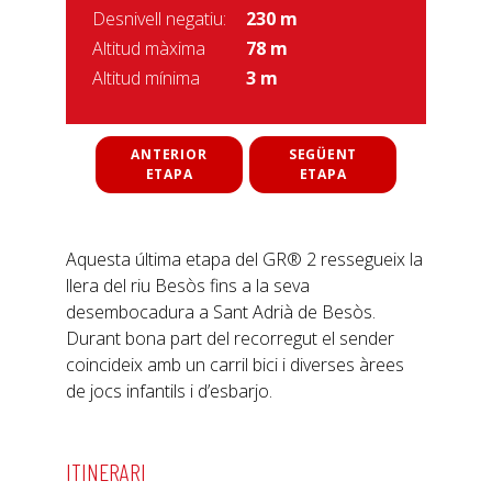
Desnivell negatiu:
230 m
Altitud màxima
78 m
Altitud mínima
3 m
ANTERIOR
SEGÜENT
ETAPA
ETAPA
Aquesta última etapa del GR® 2 ressegueix la
llera del riu Besòs fins a la seva
desembocadura a Sant Adrià de Besòs.
Durant bona part del recorregut el sender
coincideix amb un carril bici i diverses àrees
de jocs infantils i d’esbarjo.
ITINERARI