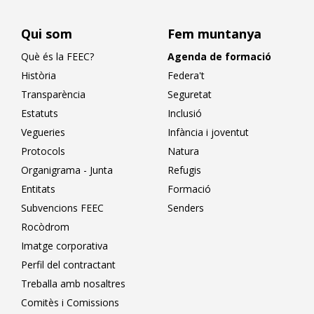
Qui som
Fem muntanya
Què és la FEEC?
Agenda de formació
Història
Federa't
Transparència
Seguretat
Estatuts
Inclusió
Vegueries
Infància i joventut
Protocols
Natura
Organigrama - Junta
Refugis
Entitats
Formació
Subvencions FEEC
Senders
Rocòdrom
Imatge corporativa
Perfil del contractant
Treballa amb nosaltres
Comitès i Comissions