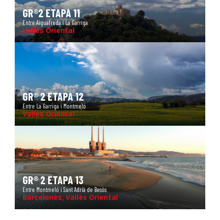
GR®2 ETAPA 11
Entre Aiguafreda i La Garriga
Vallès Oriental
GR® 2 ETAPA 12
Entre La Garriga i Montmeló
Vallès Oriental
GR® 2 ETAPA 13
Entre Montmeló i Sant Adrià de Besòs
Barcelonès, Vallès Oriental