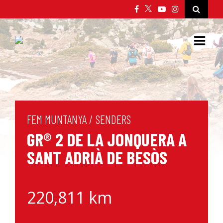
FEM MUNTANYA
/
SENDERS
GR® 2 DE LA JONQUERA A
SANT ADRIÀ DE BESÒS
220,811 km