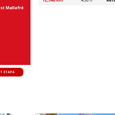
12,540 Km
4:30 h
Refu
est Mallafré
T ETAPA