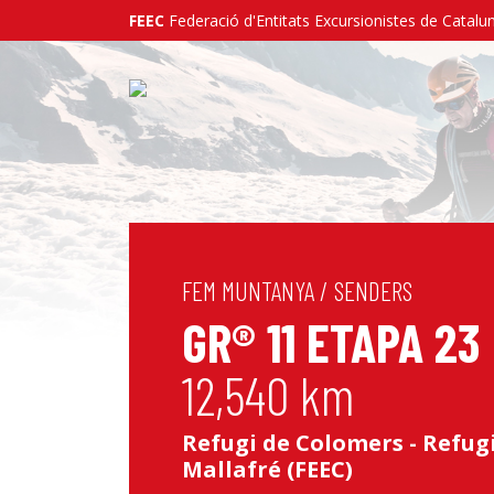
FEEC
Federació d'Entitats Excursionistes de Catalu
FEM MUNTANYA
/
SENDERS
GR® 11 ETAPA 23
12,540 km
Refugi de Colomers - Refug
Mallafré (FEEC)