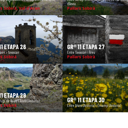
d'Àneu
rs Sobirà, Val d'Aran
Pallars Sobirà
11 ETAPA 26
GR® 11 ETAPA 27
taon i Tavascan
Entre Tavascan i Àreu
rs Sobirà
Pallars Sobirà
11 ETAPA 29
GR® 11 ETAPA 30
fugi de Baiau i Arans (Andorra)
rs Sobirà
Entre Arans (Andorra) i Encamp (Andorra)