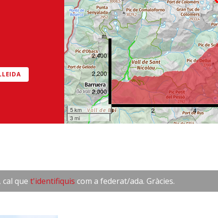
m
2,400
2,200
LLEIDA
2,000
5 km
0
2
4
3 mi
, cal que
t'identifiquis
com a federat/ada. Gràcies.