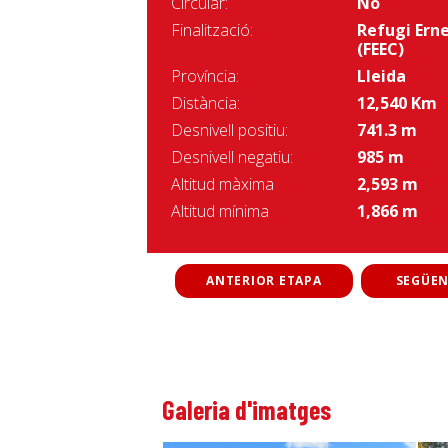
Circular:
No
Finalització:
Refugi Ern
(FEEC)
Província:
Lleida
Distància:
12,540 Km
Desnivell positiu:
741.3 m
Desnivell negatiu:
985 m
Altitud màxima
2,593 m
Altitud mínima
1,866 m
ANTERIOR ETAPA
SEGÜEN
Galeria d'imatges