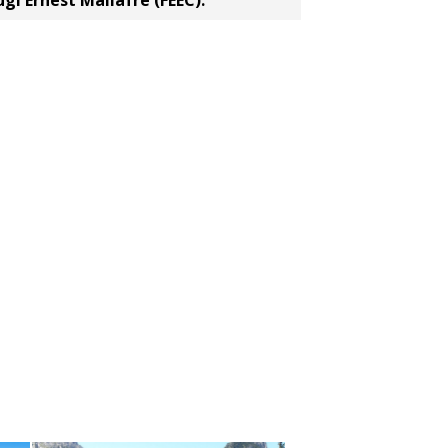
gi Ernest Mallafré (FEEC).