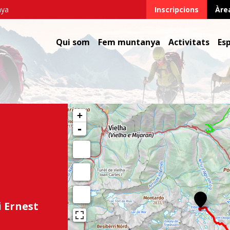
nya
Inscripcions
Àre
Qui som
Fem muntanya
Activitats
Es
+
-
i Ernest