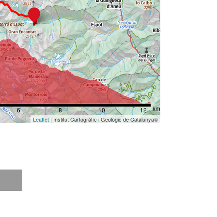
km
6
8
10
12
Leaflet
| Institut Cartogràfic i Geològic de Catalunya©