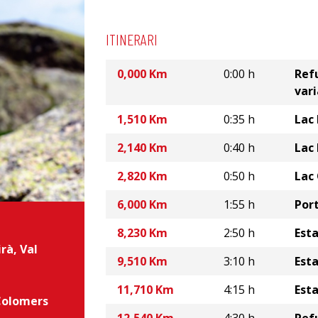
ITINERARI
0,000 Km
0:00 h
Ref
vari
1,510 Km
0:35 h
Lac
2,140 Km
0:40 h
Lac
2,820 Km
0:50 h
Lac
6,000 Km
1:55 h
Port
8,230 Km
2:50 h
Est
irà
,
Val
9,510 Km
3:10 h
Esta
11,710 Km
4:15 h
Esta
Colomers