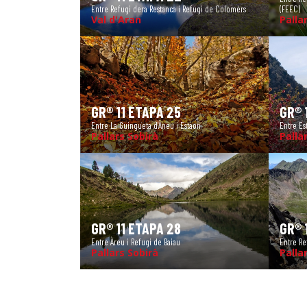
Entre Refugi dera Restanca i Refugi de Colomèrs
(FEEC)
Val d'Aran
Palla
GR® 11 ETAPA 25
GR® 
Entre La Guingueta d'Àneu i Estaon
Entre Es
Pallars Sobirà
Palla
GR® 11 ETAPA 28
GR® 
Entre Àreu i Refugi de Baiau
Entre Re
Pallars Sobirà
Palla