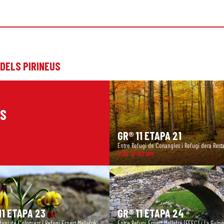
 DELS PIRINEUS
US
GR® 11 ETAPA 21
Entre Refugi de Conangles i Refugi dera Rest
Val d'Aran
11 ETAPA 23
GR® 11 ETAPA 24
fugi de Colomers i Refugi Ernest Mallafré
Entre Refugi Ernest Mallafré (FEEC). i La Guin