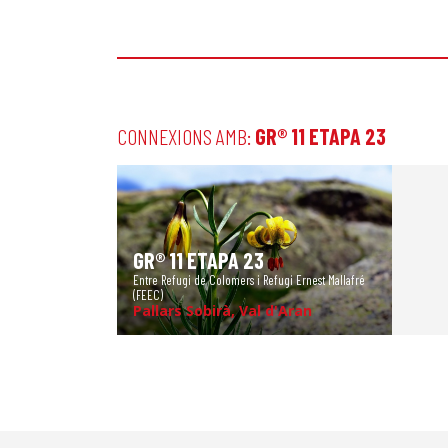
CONNEXIONS AMB:
GR® 11 ETAPA 23
GR® 11 ETAPA 23
Entre Refugi de Colomers i Refugi Ernest Mallafré
(FEEC)
Pallars Sobirà, Val d'Aran