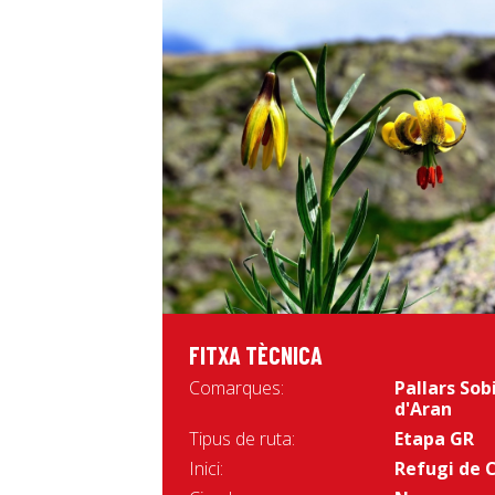
FITXA TÈCNICA
Comarques:
Pallars Sob
d'Aran
Tipus de ruta:
Etapa GR
Inici:
Refugi de 