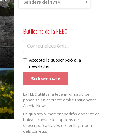
Senders del 1714
Butlletins de la FEEC
Accepto la subscripció a la
newsletter.
La FEEC utilitza la teva informació per
posar-se en contacte amb tu mitjançant
Acrelia News.
En qualsevol moment podràs donar-te de
baixa o canviar les opcions de
subscripció a través de l'enllaç al peu
dels correus.