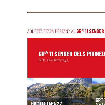
AQUESTA ETAPA PERTANY AL
GR® 11 SENDER
GR® 11 SENDER DELS PIRINE
GR® - Gran Recorregut
GR® 
GR® 11 ETAPA 22
Entre Re