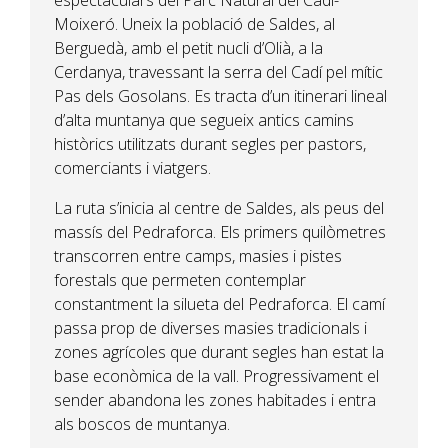
espectaculars del Parc Natural del Cadí-
Moixeró. Uneix la població de Saldes, al
Berguedà, amb el petit nucli d’Olià, a la
Cerdanya, travessant la serra del Cadí pel mític
Pas dels Gosolans. Es tracta d’un itinerari lineal
d’alta muntanya que segueix antics camins
històrics utilitzats durant segles per pastors,
comerciants i viatgers.
La ruta s’inicia al centre de Saldes, als peus del
massís del Pedraforca. Els primers quilòmetres
transcorren entre camps, masies i pistes
forestals que permeten contemplar
constantment la silueta del Pedraforca. El camí
passa prop de diverses masies tradicionals i
zones agrícoles que durant segles han estat la
base econòmica de la vall. Progressivament el
sender abandona les zones habitades i entra
als boscos de muntanya.