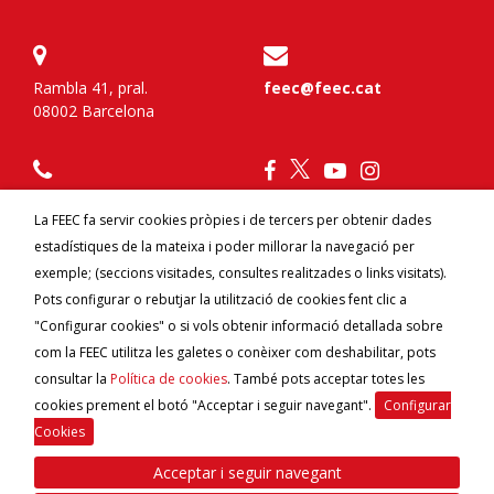
Rambla 41, pral.
feec@feec.cat
08002 Barcelona
934 120 777
La FEEC fa servir cookies pròpies i de tercers per obtenir dades
estadístiques de la mateixa i poder millorar la navegació per
Federa't
Contacte
exemple; (seccions visitades, consultes realitzades o links visitats).
Avantatges per federats
Canal ètic
Pots configurar o rebutjar la utilització de cookies fent clic a
"Configurar cookies" o si vols obtenir informació detallada sobre
com la FEEC utilitza les galetes o conèixer com deshabilitar, pots
consultar la
Política de cookies
. També pots acceptar totes les
cookies prement el botó "Acceptar i seguir navegant".
Configurar
Cookies
Acceptar i seguir navegant
© 2026
FEEC
Federació d'Entitats Excursionistes de