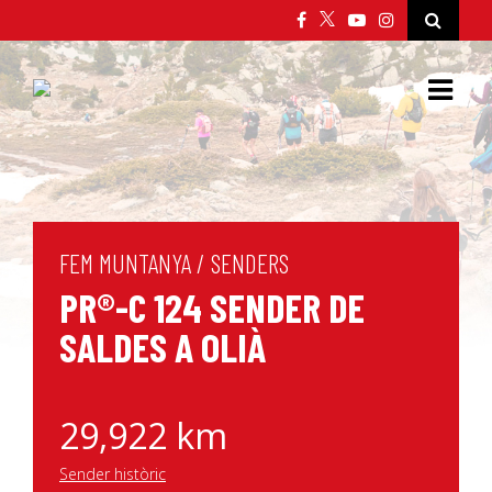
FEM MUNTANYA
/
SENDERS
PR®-C 124 SENDER DE
SALDES A OLIÀ
29,922 km
Sender històric