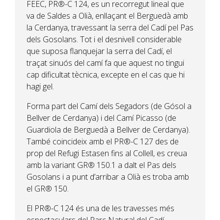
FEEC, PR®-C 124, es un recorregut lineal que
va de Saldes a Olià, enllaçant el Berguedà amb
la Cerdanya, travessant la serra del Cadí pel Pas
dels Gosolans. Tot i el desnivell considerable
que suposa flanquejar la serra del Cadí, el
traçat sinuós del camí fa que aquest no tingui
cap dificultat tècnica, excepte en el cas que hi
hagi gel.
Forma part del Camí dels Segadors (de Gósol a
Bellver de Cerdanya) i del Camí Picasso (de
Guardiola de Berguedà a Bellver de Cerdanya).
També coincideix amb el PR®-C 127 des de
prop del Refugi Estasen fins al Collell, es creua
amb la variant GR® 150.1 a dalt el Pas dels
Gosolans i a punt d’arribar a Olià es troba amb
el GR® 150.
El PR®-C 124 és una de les travesses més