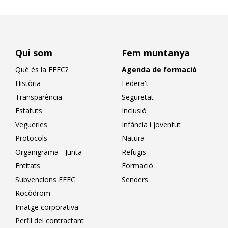
Qui som
Fem muntanya
Què és la FEEC?
Agenda de formació
Història
Federa't
Transparència
Seguretat
Estatuts
Inclusió
Vegueries
Infància i joventut
Protocols
Natura
Organigrama - Junta
Refugis
Entitats
Formació
Subvencions FEEC
Senders
Rocòdrom
Imatge corporativa
Perfil del contractant